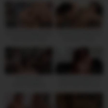
9K
12:20
6K
12:12
Zwei schwarzhaarige Lesben
Tätowierte Ebonylesbe leckt
reiben sich die Fotzen
ihre weißen Frendin
4K
24:34
6K
15:53
Interracial Lesben
Lesben Vanna Bardot und
Zusammenstellung
Freya Parker lecken und
reiben sich die Mösen